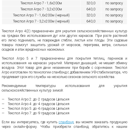
Текспол Агро 7 - 1,6х200м
320,0
по запросу
Текспол Агро 7 - 3,2х200м
640,0
по запросу
Текспол Агро 7 - 1,6х200м (черный)
320,0
по запросу
Текспол Агро 7 - 3,2х200м (черный)
640,0
по запросу
Текспол Агро 4(2) предназначен для укрытия сельскохозяйственных культур
на грядках без использования дуг или других каркасов. При росте растений
его легко поднимать, не повреждая стебли, листья или плоды. Эти садовые
товары помогут защитить урожай от морозов, перегрева, ветра, сильных
осадков и атак вредоносных насекомых.
Текспол Агро 5 и 7 предназначены для покрытия теплиц, парников и
использования на каркасах укрытий. Материал дышащий, не мешает обмену
воздуха. Этот товар для дачи незаменим при борьбе с сорняками. Текспол
Агро изготовлен по технологии спанбонд с добавлением УФ-стабилизатора, что
продлевает срок его службы на несколько сезонов сельского хозяйства.
Рекомендуемые температуры использования для укрытия
сельскохозяйственных культур зимой:
Текспол Агро 2: до -2 градусов Цельсия
Текспол Агро 4: до -4 градусов Цельсия
Текспол Агро 5: до -6 градусов Цельсия
Текспол Агро 7: до -9 градусов Цельсия
Если вы интересуетесь, где купить
спанбонд
, вы можете заказать продукцию
через онлайн-форму. Чтобы приобрести спанбонд, обратитесь к нашим