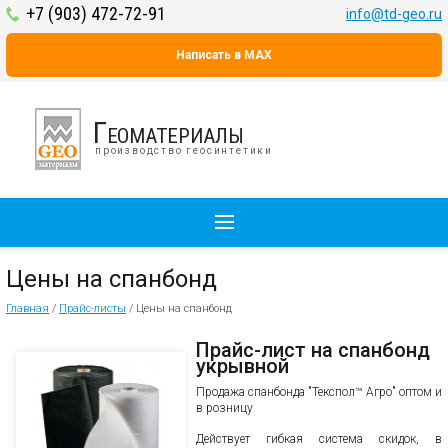
+7 (903) 472-72-91
info@td-geo.ru
Написать в MAX
Геоматериалы
производство геосинтетики
Цены на спанбонд
Главная
/
Прайс-листы
/
Цены на спанбонд
Прайс-лист на спанбонд
укрывной
Продажа спанбонда "Текспол™ Агро" оптом и
в розницу
Действует гибкая система скидок, в