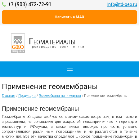
+7 (903) 472-72-91
info@td-geo.ru
Написать в MAX
Геоматериалы
производство геосинтетики
Применение геомембраны
Главная
/
Продукция
/
Геомембрана полимерная
/
Применение геомембраны
Применение геомембраны
Геомембраны обладают стойкостью к химическим веществам, в том числе и
агрессивным, непроницаемы для жидкостей, невосприимчивы к перепадам
температур и УФ-лучам, а также имеют высокую прочность, успешно
сопротивляются различным повреждениям и не разлагаются в течение
многих лет. Все эти качества определяют широкое применение геомембран в