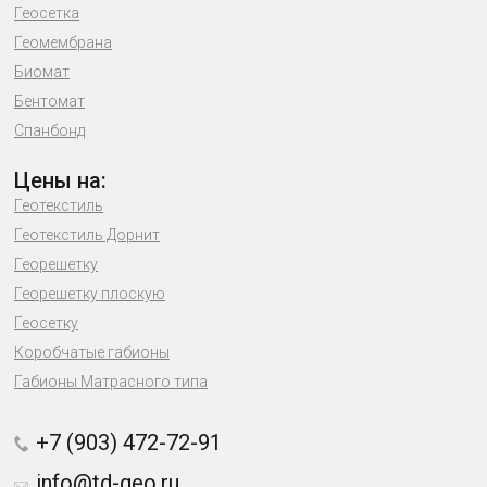
Геосетка
Геомембрана
Биомат
Бентомат
Спанбонд
Цены на:
Геотекстиль
Геотекстиль Дорнит
Георешетку
Георешетку плоскую
Геосетку
Коробчатые габионы
Габионы Матрасного типа
+7 (903) 472-72-91
info@td-geo.ru