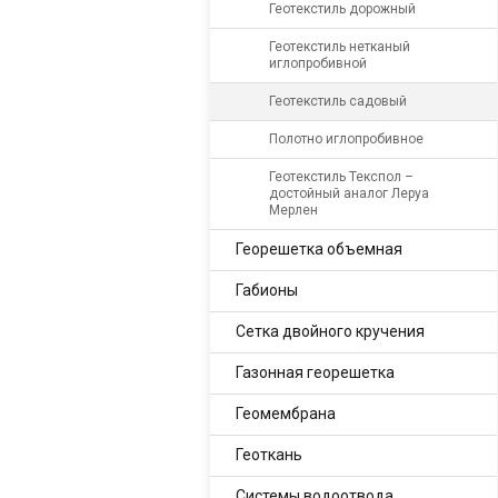
Геотекстиль дорожный
Геотекстиль нетканый
иглопробивной
Геотекстиль садовый
Полотно иглопробивное
Геотекстиль Текспол –
достойный аналог Леруа
Мерлен
Георешетка объемная
Габионы
Сетка двойного кручения
Газонная георешетка
Геомембрана
Геоткань
Системы водоотвода