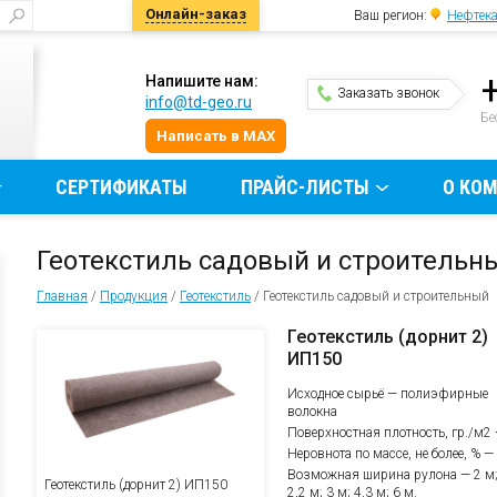
Онлайн-заказ
Ваш регион:
Нефтек
Напишите нам:
Заказать звонок
info@td-geo.ru
и
Бе
Написать в MAX
СЕРТИФИКАТЫ
ПРАЙС-ЛИСТЫ
О КО
Геотекстиль садовый и строительн
Главная
/
Продукция
/
Геотекстиль
/
Геотекстиль садовый и строительный
Геотекстиль (дорнит 2)
ИП150
Исходное сырьё — полиэфирные
волокна
Поверхностная плотность, гр./м2
Неровнота по массе, не более, % —
Возможная ширина рулона — 2 м
Геотекстиль (дорнит 2) ИП150
2,2 м; 3 м; 4,3 м; 6 м.