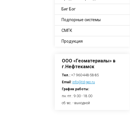
Биг Бэг
Подпорные системы
СМГК
Продукция
ООО «Геоматериалы» в
г.Нефтекамск
Тел.:
+7 960-448-58-85
Email:
info@td-geo.ru
График работы:
пн.-пт.: 9.00 - 18.00
сб.-вс. - выходной