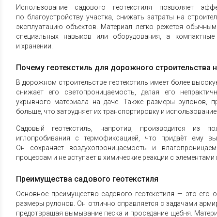
Использование садового геотекстиля позволяет эфф
по благоустройству участка, снижать затраты на строите
эксплуатацию объектов. Материал легко режется обычными
специальных навыков или оборудования, а компактные
и хранении.
Почему геотекстиль для дорожного строительства н
В дорожном строительстве геотекстиль имеет более высокую
снижает его светопроницаемость, делая его непрактич
укрывного материала на даче. Также размеры рулонов, п
больше, что затрудняет их транспортировку и использование
Садовый геотекстиль, напротив, производится из п
иглопробивания с термофиксацией, что придаёт ему вы
Он сохраняет воздухопроницаемость и влагопроницаем
процессам и не вступает в химические реакции с элементами
Преимущества садового геотекстиля
Основное преимущество садового геотекстиля — это его 
размеры рулонов. Он отлично справляется с задачами арм
предотвращая вымывание песка и проседание щебня. Матер