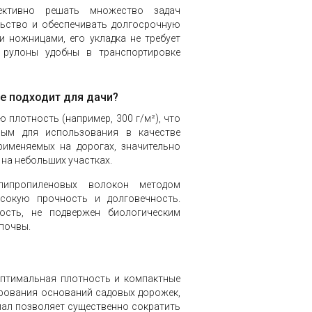
ективно решать множество задач
льство и обеспечивать долгосрочную
 ножницами, его укладка не требует
 рулоны удобны в транспортировке
е подходит для дачи?
 плотность (например, 300 г/м²), что
ным для использования в качестве
рименяемых на дорогах, значительно
 на небольших участках.
олипропиленовых волокон методом
сокую прочность и долговечность.
ость, не подвержен биологическим
 почвы.
оптимальная плотность и компактные
ирования оснований садовых дорожек,
иал позволяет существенно сократить