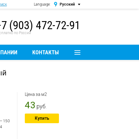
амск
Language:
Русский
Русский
+7 (903) 472-72-91
English
сплатно по России
МПАНИИ
КОНТАКТЫ
ый
Цена за м2
43
руб.
Купить
 — 150
 4
;