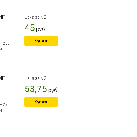
 ИП
Цена за м2
45
руб.
Купить
 — 200
 4
;
 ИП
Цена за м2
53,75
руб.
Купить
 — 250
 4
;