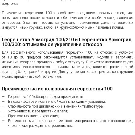
водотоков.
Применение георешетки 100 способствует созданию прочных слоев, что
повышает целостность откосов и обеспечивает им стабильность, защищая
от эрозии. Этот тип георешетки успешно применяется даже на влажных
и неустойчивых грунтах, включая крупнообломочные и песчаные почвы.
Георешетка Армогрид 100/210 и Георешетка Армогрид
100/300: оптимальное укрепление откосов
Для эффективного использования георешетки 100 на откосах с уклоном
от 10 до 30 градусов рекомендуется устанавливать модули и заполнять
их ячейки, создавая прочную и гибкую структуру. В качестве наполнителя для
ячеек могут использоваться различные материалы, такие как растительный
грунт, щебень, гравий и другие. Для улучшения характеристик конструкции
можно применить слой геотекстиля.
Преимущества использования георешетки 100
Георешетка 100 обладает рядом преимуществ:
Высокая долговечность и стойкость к погодным условиям;
Стабильность при циклических изменениях температуры;
Устойчивость к воздействию влаги;
Простота монтажа и хранения;
Возможность использования местного материала в качестве наполнителя,
что снижает расходы на строительство.