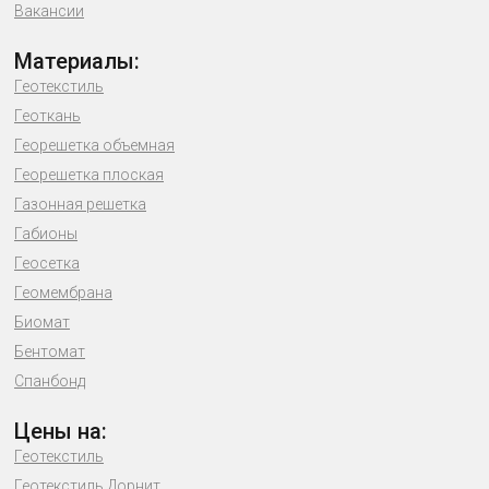
Вакансии
Материалы:
Геотекстиль
Геоткань
Георешетка объемная
Георешетка плоская
Газонная решетка
Габионы
Геосетка
Геомембрана
Биомат
Бентомат
Спанбонд
Цены на:
Геотекстиль
Геотекстиль Дорнит