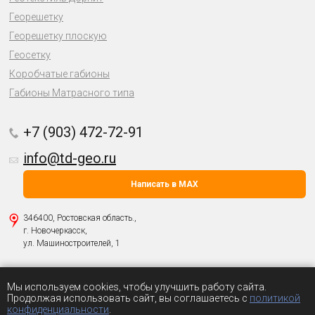
Георешетку
Георешетку плоскую
Геосетку
Коробчатые габионы
Габионы Матрасного типа
+7 (903) 472-72-91
info@td-geo.ru
Написать в MAX
346400, Ростовская область.,
г. Новочеркасск,
ул. Машиностроителей, 1
Политика о защите персональных данных
Мы используем cookies, чтобы улучшить работу сайта.
© 2004-2026 ООО «
Геоматериалы
».
Продолжая использовать сайт, вы соглашаетесь с
политикой
Все права защищены.
конфиденциальности
.