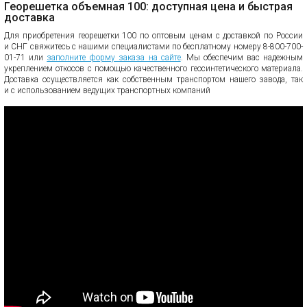
Георешетка объемная 100: доступная цена и быстрая
доставка
Для приобретения георешетки 100 по оптовым ценам с доставкой по России
и СНГ свяжитесь с нашими специалистами по бесплатному номеру 8-800-700-
01-71 или
заполните форму заказа на сайте
. Мы обеспечим вас надежным
укреплением откосов с помощью качественного геосинтетического материала.
Доставка осуществляется как собственным транспортом нашего завода, так
и с использованием ведущих транспортных компаний